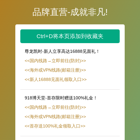
品牌直营-成就非凡!
Ctrl+D将本页添加到收藏夹
尊龙凯时-新人立享高达16888见面礼！
<<国内线路→立即前往(防封)>>
<<海外或VPN线路(邮箱注册)>>
<<新人16888见面礼领取入口>>
918博天堂-首存限时赠送100%礼金！
<<国内线路→立即前往(防封)>>
<<海外或VPN线路(邮箱注册)>>
<<首存送100%礼金领取入口>>